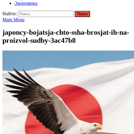
Экономика
Найти:
Main Menu
japoncy-bojatsja-chto-ssha-brosjat-ih-na-
proizvol-sudby-3ac47b8