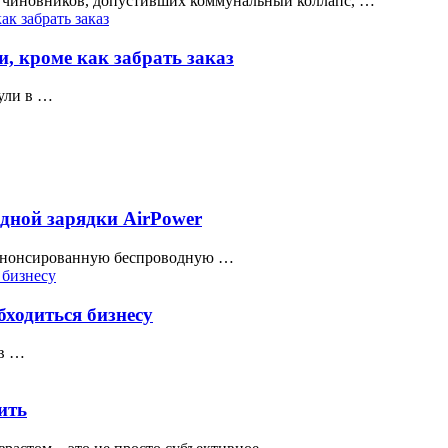
 чиновников, допустивших коммунальный коллапс, …
и, кроме как забрать заказ
нули в …
одной зарядки AirPower
е анонсированную беспроводную …
бходиться бизнесу
 в …
ить