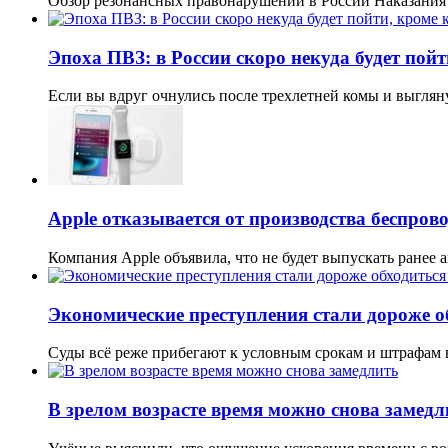
Обзор резонансных правонарушений в России Наказания
Эпоха ПВЗ: в России скоро некуда будет пойт
Если вы вдруг очнулись после трехлетней комы и выгля
Apple отказывается от производства беспров
Компания Apple объявила, что не будет выпускать ране
Экономические преступления стали дороже о
Суды всё реже прибегают к условным срокам и штрафам
В зрелом возрасте время можно снова замедл