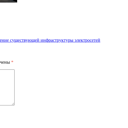
воение существующей инфраструктуры электросетей
ечены
*