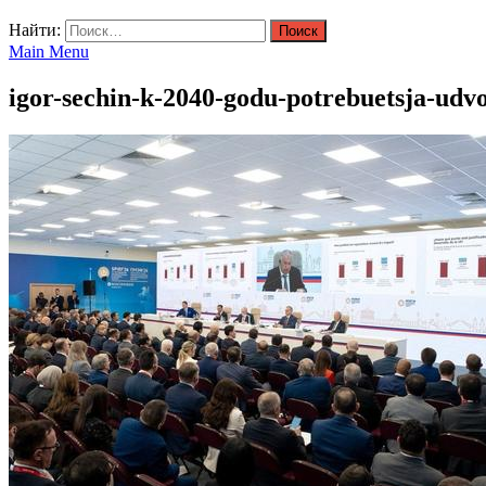
Найти:
Main Menu
igor-sechin-k-2040-godu-potrebuetsja-udvo