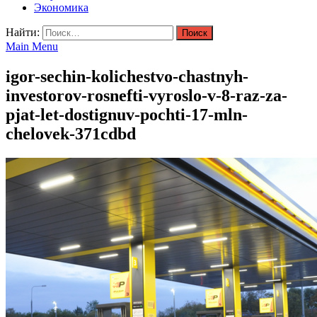
Экономика
Найти:
Main Menu
igor-sechin-kolichestvo-chastnyh-
investorov-rosnefti-vyroslo-v-8-raz-za-
pjat-let-dostignuv-pochti-17-mln-
chelovek-371cdbd