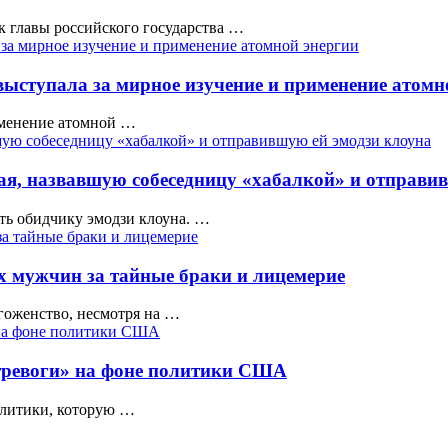
 главы российского государства …
 выступала за мирное изучение и применение атомн
рименение атомной …
ая, назвавшую собеседницу «хабалкой» и отправи
ть обидчику эмодзи клоуна. …
х мужчин за тайные браки и лицемерие
гоженство, несмотря на …
е тревоги» на фоне политики США
олитики, которую …