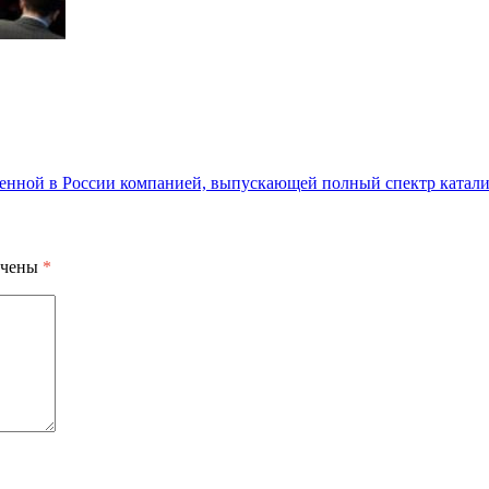
венной в России компанией, выпускающей полный спектр катали
ечены
*