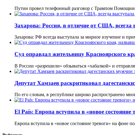
Путин провел телефонный разговор с Трампом Помощник
Захарова: Россия, в отличие от США, всегда
Захарова: РФ всегда выступала за мирное изучение и п
Суд оправдал жительницу Красноярского кр
В России «разрешили» обзываться «хабалкой» и отправля
Депутат Хамзаев раскритиковал дагестански
По его словам, в республике широко распространено мно
El País: Европа вступила в «новое состояни
Европа вступила в «новое состояние тревоги» на фоне п