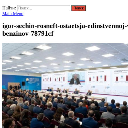
Найти:
Main Menu
igor-sechin-rosneft-ostaetsja-edinstvennoj
benzinov-78791cf