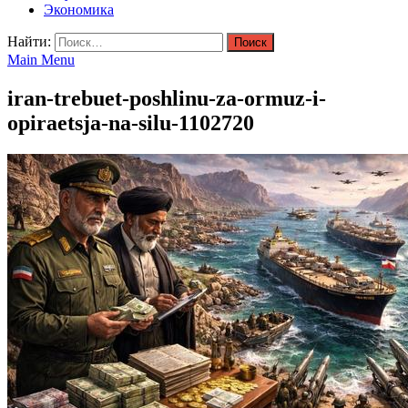
Экономика
Найти:
Main Menu
iran-trebuet-poshlinu-za-ormuz-i-
opiraetsja-na-silu-1102720