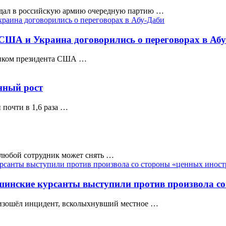
едал в российскую армию очередную партию …
, США и Украина договорились о переговорах в Аб
ником президента США …
нный рост
почти в 1,6 раза …
 любой сотрудник может снять …
инские курсанты выступили против произвола со
оизошёл инцидент, всколыхнувший местное …