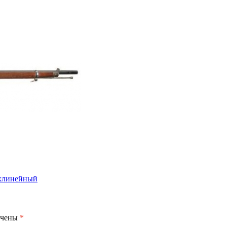
ехлинейный
ечены
*