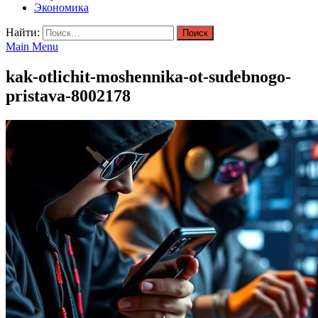
Экономика
Найти:
Main Menu
kak-otlichit-moshennika-ot-sudebnogo-
pristava-8002178