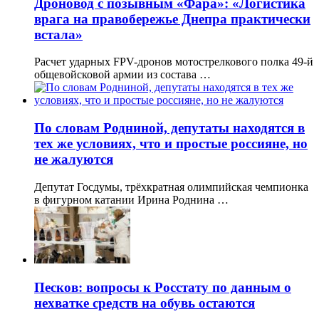
Дроновод с позывным «Фара»: «Логистика
врага на правобережье Днепра практически
встала»
Расчет ударных FPV-дронов мотострелкового полка 49-й
общевойсковой армии из состава …
По словам Родниной, депутаты находятся в
тех же условиях, что и простые россияне, но
не жалуются
Депутат Госдумы, трёхкратная олимпийская чемпионка
в фигурном катании Ирина Роднина …
Песков: вопросы к Росстату по данным о
нехватке средств на обувь остаются