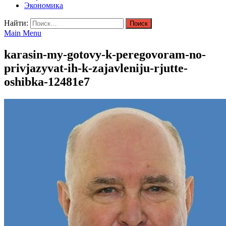
Экономика
Найти:
Main Menu
karasin-my-gotovy-k-peregovoram-no-
privjazyvat-ih-k-zajavleniju-rjutte-
oshibka-12481e7