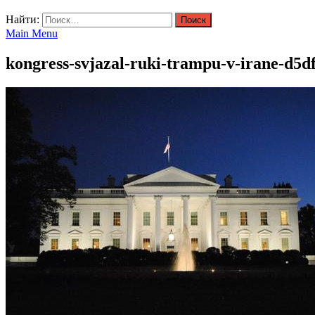
Найти:
Main Menu
kongress-svjazal-ruki-trampu-v-irane-d5d