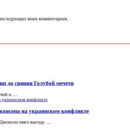
ля последующих моих комментариев.
ии до сияния Голубой мечети
учий и …
жонсона на украинском конфликте
с Джонсон имел выгоду …