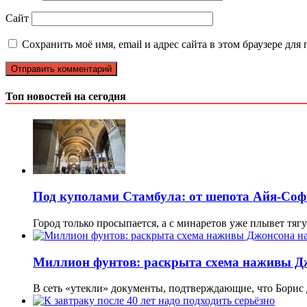
Сайт
Сохранить моё имя, email и адрес сайта в этом браузере д
Топ новостей на сегодня
Под куполами Стамбула: от шепота Айя-Соф
Город только просыпается, а с минаретов уже плывет тяг
Миллион фунтов: раскрыта схема наживы Д
В сеть «утекли» документы, подтверждающие, что Бори