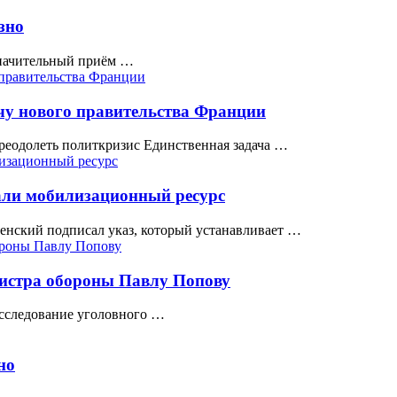
зно
означительный приём …
чу нового правительства Франции
преодолеть политкризис Единственная задача …
пали мобилизационный ресурс
енский подписал указ, который устанавливает …
нистра обороны Павлу Попову
сследование уголовного …
но