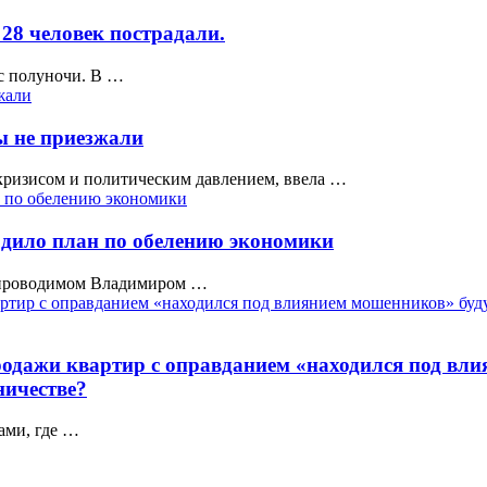
28 человек пострадали.
с полуночи. В …
ы не приезжали
ризисом и политическим давлением, ввела …
рдило план по обелению экономики
а проводимом Владимиром …
родажи квартир с оправданием «находился под вли
ничестве?
ами, где …