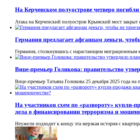
На Керченском полуострове четверо погибли 
Атака на Керченский полуостров Крымский мост закрыт 
Германия предлагает афганцам деньги, чтоб
Германия, столкнувшись с нарастающим миграционным к
Вице-премьер Голикова: правительство утве
Вице-премьер Татьяна Голикова 25 декабря 2025 года н
На участников схем по «развороту» купли-п
дела о финансировании терроризма и мошен
Неужели подходит к концу эта мерзкая история с квартир