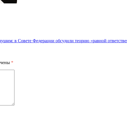
ущим: в Совете Федерации обсудили теорию «равной ответстве
ечены
*