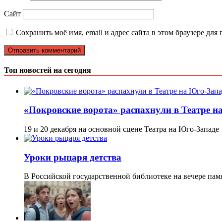
Сайт
Сохранить моё имя, email и адрес сайта в этом браузере д
Топ новостей на сегодня
«Покровские ворота» распахнули в Театре н
19 и 20 декабря на основной сцене Театра на Юго-Западе
Уроки рыцаря детства
В Российской государственной библиотеке на вечере па