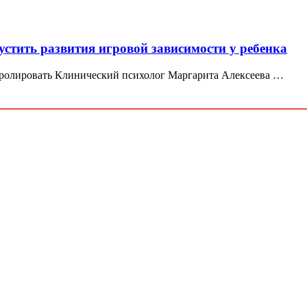
устить развития игровой зависимости у ребенка
тролировать Клинический психолог Маргарита Алексеева …