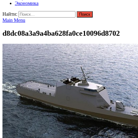
Экономика
Найти:
Main Menu
d8dc08a3a9a4ba628fa0ce10096d8702