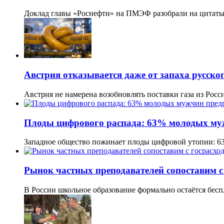
Доклад главы «Роснефти» на ПМЭФ разобрали на цитат
Австрия отказывается даже от запаха русског
Австрия не намерена возобновлять поставки газа из Рос
Плоды цифрового распада: 63% молодых м
Западное общество пожинает плоды цифровой утопии: 
Рынок частных преподавателей сопоставим с
В России школьное образование формально остаётся бес