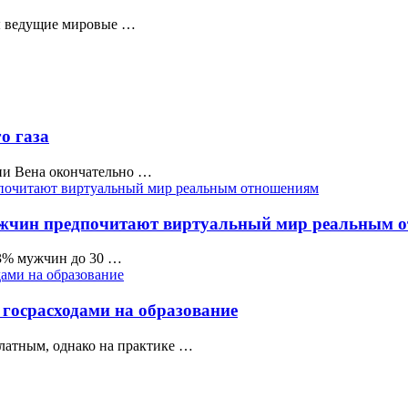
ы ведущие мировые …
о газа
сии Вена окончательно …
ужчин предпочитают виртуальный мир реальным 
63% мужчин до 30 …
 госрасходами на образование
платным, однако на практике …