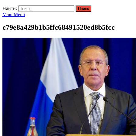
Найти:
Main Menu
c79e8a429b1b5ffc68491520ed8b5fcc