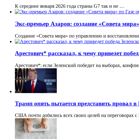
К середине января 2026 года страны G7 так и не …
Экс-премьер Азаров: создание «Совета мира»
Создание «Совета мира» по управлению и восстановлени
Арестович* рассказал, к чему приведет побе
Арестович*: если Зеленский победит на выборах, конфл
Трамп опять пытается представить провал в
США почти добились всех своих целей на переговорах с