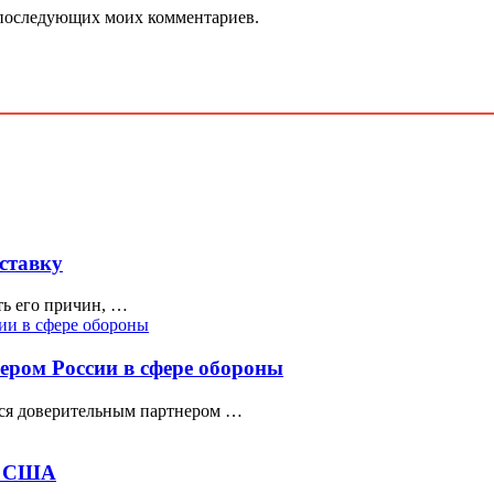
ля последующих моих комментариев.
ставку
ть его причин, …
ером России в сфере обороны
тся доверительным партнером …
ду США