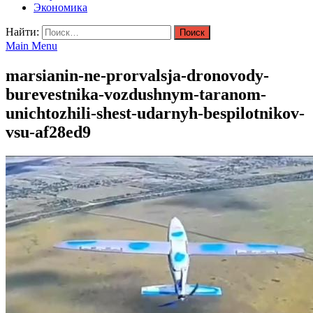
Экономика
Найти:
Main Menu
marsianin-ne-prorvalsja-dronovody-
burevestnika-vozdushnym-taranom-
unichtozhili-shest-udarnyh-bespilotnikov-
vsu-af28ed9