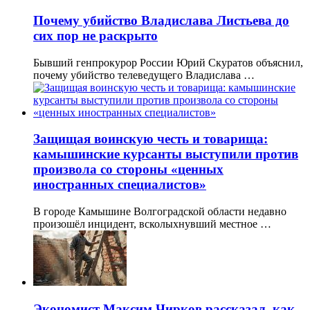
Почему убийство Владислава Листьева до
сих пор не раскрыто
Бывший генпрокурор России Юрий Скуратов объяснил,
почему убийство телеведущего Владислава …
Защищая воинскую честь и товарища:
камышинские курсанты выступили против
произвола со стороны «ценных
иностранных специалистов»
В городе Камышине Волгоградской области недавно
произошёл инцидент, всколыхнувший местное …
Экономист Максим Чирков рассказал, как