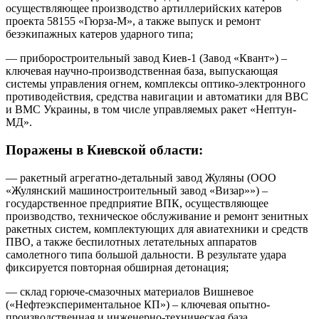
осуществляющее производство артиллерийских катеров
проекта 58155 «Гюрза-М», а также выпуск и ремонт
безэкипажных катеров ударного типа;
— приборостроительный завод Киев-1 (Завод «Квант») –
ключевая научно-производственная база, выпускающая
системы управления огнем, комплексы оптико-электронного
противодействия, средства навигации и автоматики для ВВС
и ВМС Украины, в том числе управляемых ракет «Нептун-
МД».
Поражены в Киевской области:
— ракетный агрегатно-детальный завод Жуляны (ООО
«Жулянский машиностроительный завод «Визар»») –
государственное предприятие ВПК, осуществляющее
производство, техническое обслуживание и ремонт зенитных
ракетных систем, комплектующих для авиатехники и средств
ПВО, а также беспилотных летательных аппаратов
самолетного типа большой дальности. В результате удара
фиксируется повторная обширная детонация;
— склад горюче-смазочных материалов Вишневое
(«Нефтеэкспериментальное КП») – ключевая опытно-
производственная и инженерно-техническая база,