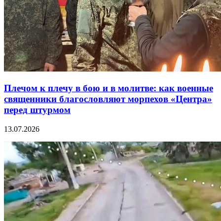
Плечом к плечу в бою и в молитве: как военные
священники благословляют морпехов «Центра»
перед штурмом
13.07.2026