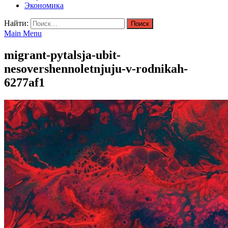
Экономика
Найти:
Main Menu
migrant-pytalsja-ubit-
nesovershennoletnjuju-v-rodnikah-
6277af1