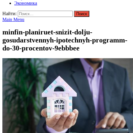
Экономика
Найти:
Main Menu
minfin-planiruet-snizit-dolju-
gosudarstvennyh-ipotechnyh-programm-
do-30-procentov-9ebbbee