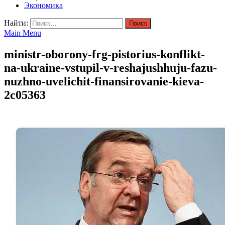
Экономика
Найти:
Main Menu
ministr-oborony-frg-pistorius-konflikt-
na-ukraine-vstupil-v-reshajushhuju-fazu-
nuzhno-uvelichit-finansirovanie-kieva-
2c05363