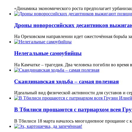
«Динамика экономического роста предполагает урбаниза
Дроны новороссийских десантников выжига
На Ореховском направлении идет ожесточённая борьба з
Нелегальные самоубийцы
На Камчатке – трагедия. Два человека погибли во время
Скандинавская ходьба – самая полезная
Идеальный вид физической активности для суставов и се
В Тбилиси прощаются с патриархом всея Гру
В Тбилиси 18 марта началось многодневное прощание с 