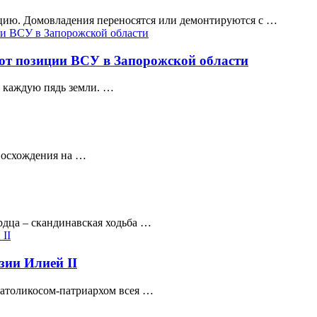
цию. Домовладения переносятся или демонтируются с …
ют позиции ВСУ в Запорожской области
а каждую пядь земли. …
 восхождения на …
рдца – скандинавская ходьба …
зии Илией II
католикосом-патриархом всея …