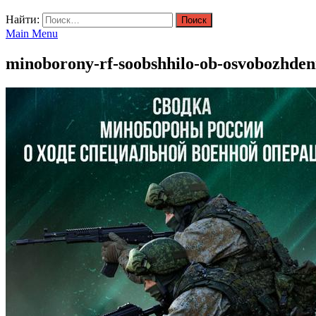
Найти:
Main Menu
minoborony-rf-soobshhilo-ob-osvobozhden