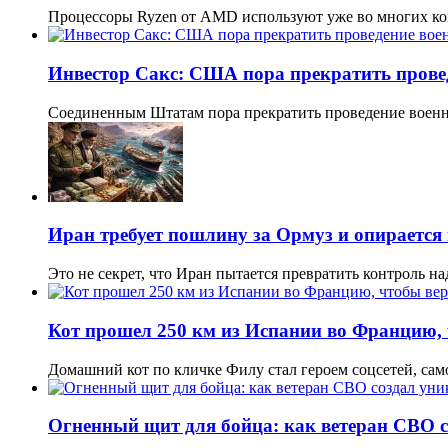
Процессоры Ryzen от AMD используют уже во многих к
Инвестор Сакс: США пора прекратить прове
Соединенным Штатам пора прекратить проведение воен
Иран требует пошлину за Ормуз и опирается 
Это не секрет, что Иран пытается превратить контроль 
Кот прошел 250 км из Испании во Францию,
Домашний кот по кличке Филу стал героем соцсетей, са
Огненный щит для бойца: как ветеран СВО 