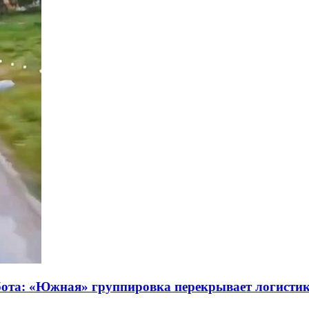
абота: «Южная» группировка перекрывает логисти