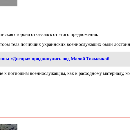
нская сторона отказалась от этого предложения.
 чтобы тела погибших украинских военнослужащих были достой
уппы «Днепра» продвинулись под Малой Токмачкой
ие к погибшим военнослужащим, как к расходному материалу, ко