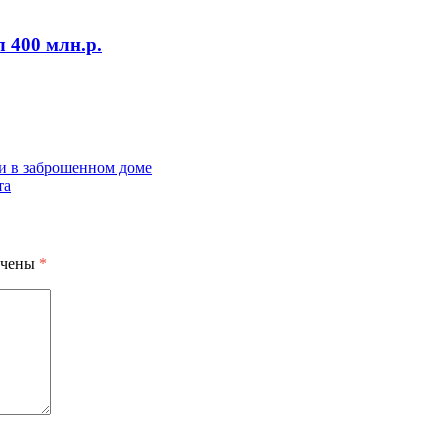
 400 млн.р.
ти в заброшенном доме
та
ечены
*