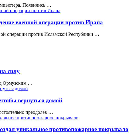
омпьютера. Появились …
дение военной операции против Ирана
ной операции против Исламской Республики …
на силу
над Ормузским …
 чтобы вернуться домой
мостоятельно преодолев …
создал уникальное противопожарное покрывало