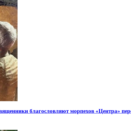
 священники благословляют морпехов «Центра» пе