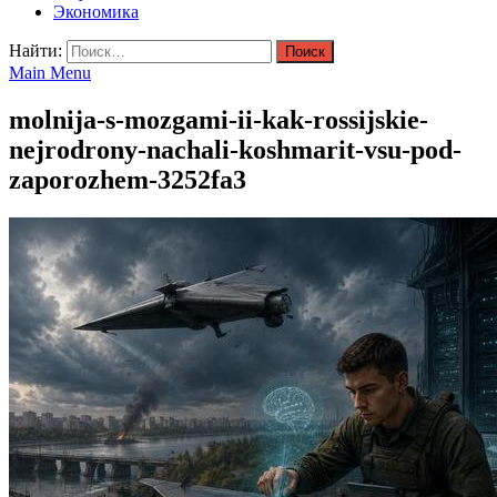
Экономика
Найти:
Main Menu
molnija-s-mozgami-ii-kak-rossijskie-
nejrodrony-nachali-koshmarit-vsu-pod-
zaporozhem-3252fa3