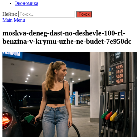
Экономика
Найти:
Main Menu
moskva-deneg-dast-no-deshevle-100-rl-
benzina-v-krymu-uzhe-ne-budet-7e950dc