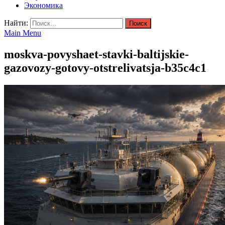
Экономика
Найти:
Main Menu
moskva-povyshaet-stavki-baltijskie-
gazovozy-gotovy-otstrelivatsja-b35c4c1