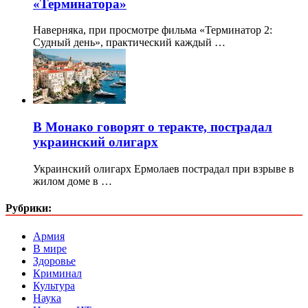
«Терминатора»
Наверняка, при просмотре фильма «Терминатор 2:
Судный день», практический каждый …
В Монако говорят о теракте, пострадал
украинский олигарх
Украинский олигарх Ермолаев пострадал при взрыве в
жилом доме в …
Рубрики:
Армия
В мире
Здоровье
Криминал
Культура
Наука