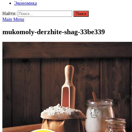
Экономика
Найти:
Main Menu
mukomoly-derzhite-shag-33be339