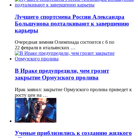
Лучшего спортсмена России Александра
Большунова подталкивают к завершению
карьеры
Очередная зимняя Олимпиада состоится с 6 по
22 февраля в итальянских …
В Ираке предупредили, чем грозит
закрытие Ормузского пролива
Ирак заявил: закрытие Ормузского пролива приведет к
росту цен на …
Ученые приблизились к созданию жидкого