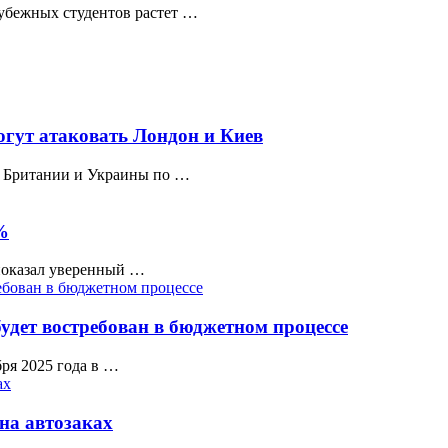
рубежных студентов растет …
огут атаковать Лондон и Киев
х Британии и Украины по …
%
 показал уверенный …
дет востребован в бюджетном процессе
ря 2025 года в …
на автозаках