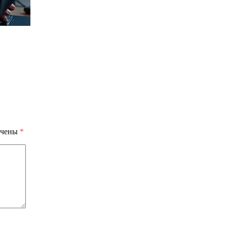
ечены
*