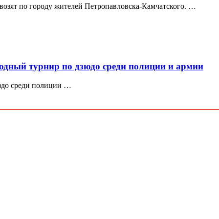
звозят по городу жителей Петропавловска-Камчатского. …
одный турнир по дзюдо среди полиции и армии
юдо среди полиции …