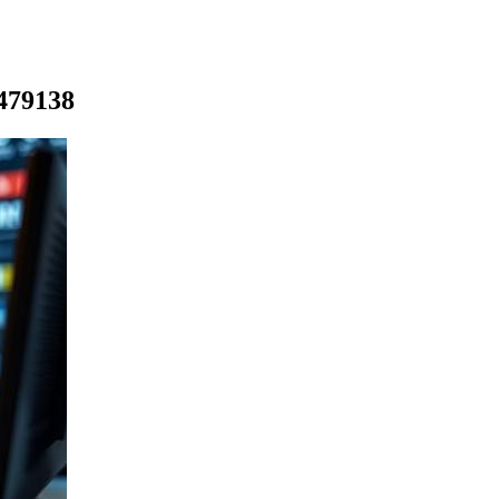
6479138