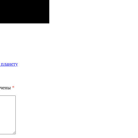
 планету
ечены
*