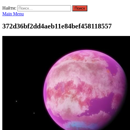
Найти:
Main Menu
372d36bf2dd4aeb11e84bef458118557