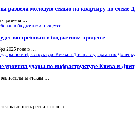
улы развела молодую семью на квартиру по схеме 
лы развела …
дет востребован в бюджетном процессе
ря 2025 года в …
е уровнял удары по инфраструктуре Киева и Днеп
ы равносильны атакам …
яется активность респираторных …