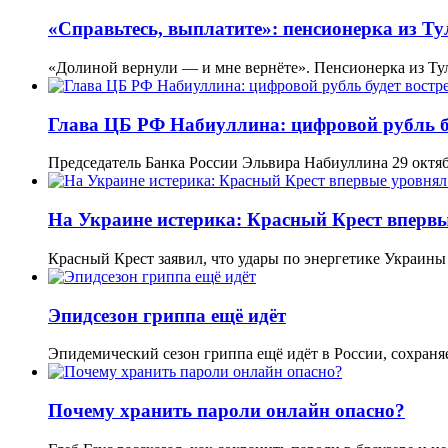
«Справьтесь, выплатите»: пенсионерка из Т
«Долиной вернули — и мне вернёте». Пенсионерка из Ту
Глава ЦБ РФ Набиуллина: цифровой рубль бу
Председатель Банка России Эльвира Набиуллина 29 октяб
На Украине истерика: Красный Крест впервы
Красный Крест заявил, что удары по энергетике Украин
Эпидсезон гриппа ещё идёт
Эпидемический сезон гриппа ещё идёт в России, сохран
Почему хранить пароли онлайн опасно?