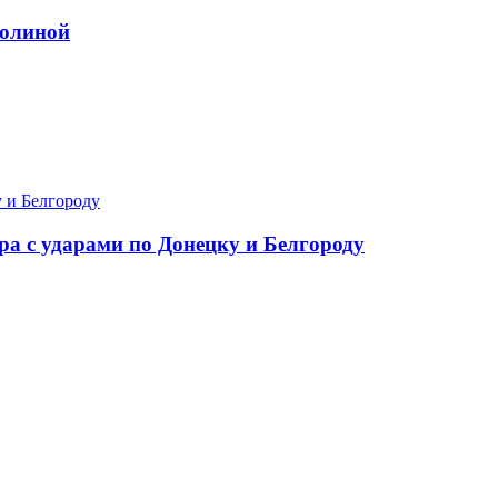
Долиной
ра с ударами по Донецку и Белгороду