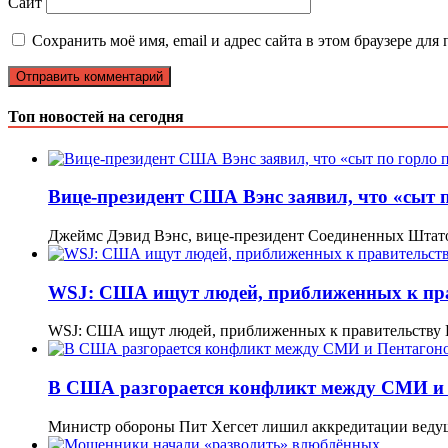
Сайт
Сохранить моё имя, email и адрес сайта в этом браузере д
Топ новостей на сегодня
Вице-президент США Вэнс заявил, что «сыт 
Джеймс Дэвид Вэнс, вице-президент Соединенных Штатов
WSJ: США ищут людей, приближенных к прав
WSJ: США ищут людей, приближенных к правительству 
В США разгорается конфликт между СМИ и
Министр обороны Пит Хегсет лишил аккредитации веду