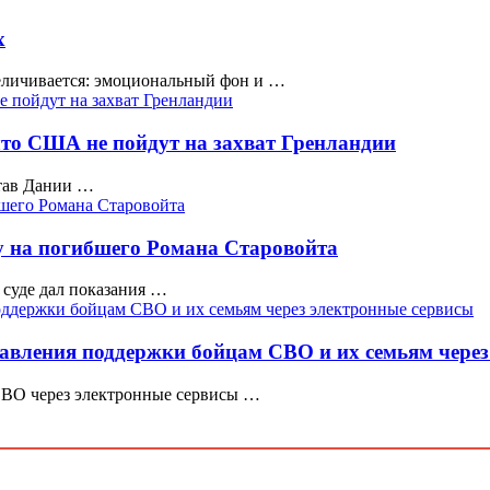
х
еличивается: эмоциональный фон и …
то США не пойдут на захват Гренландии
став Дании …
у на погибшего Романа Старовойта
суде дал показания …
авления поддержки бойцам СВО и их семьям через
СВО через электронные сервисы …