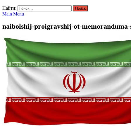
Найти:
Main Menu
naibolshij-proigravshij-ot-memoranduma-ss