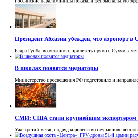
Российские паралимпийцы показали феноменальную эфф
Президент Абхазии убежден, что аэропорт в 
Бадра Гунба: возможность прилететь прямо в Сухум заме
В школах появятся медиаторы
Министерство просвещения РФ подготовило и направил
СМИ: США стали крупнейшим экспортером 
Уже третий месяц подряд королевство неуравновешенног