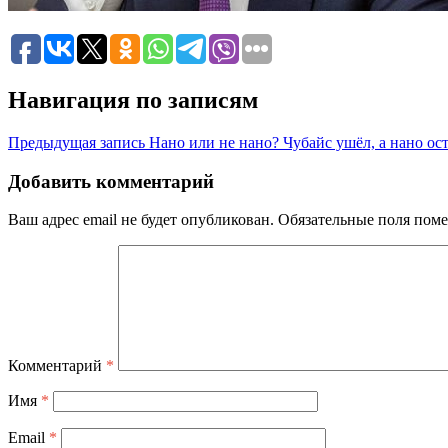
Навигация по записям
Предыдущая запись
Нано или не нано? Чубайс ушёл, а нано ос
Добавить комментарий
Ваш адрес email не будет опубликован.
Обязательные поля пом
Комментарий
*
Имя
*
Email
*