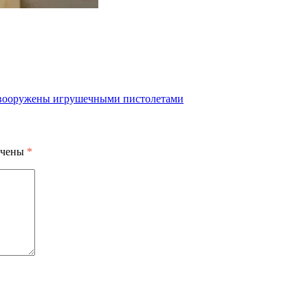
 вооружены игрушечными пистолетами
ечены
*