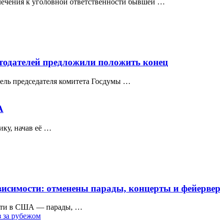
ечения к уголовной ответственности бывшей …
отодателей предложили положить конец
ель председателя комитета Госдумы …
А
ку, начав её …
исимости: отменены парады, концерты и фейерве
ости в США — парады, …