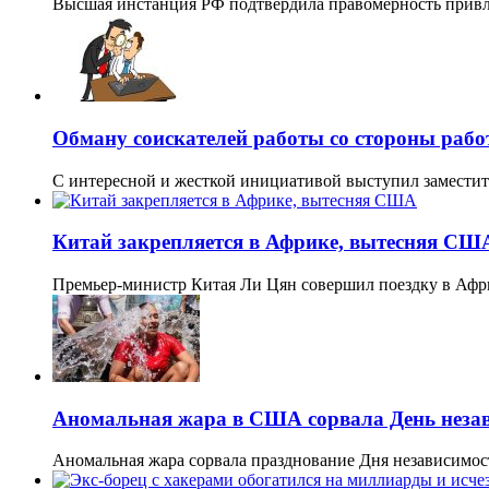
Высшая инстанция РФ подтвердила правомерность привл
Обману соискателей работы со стороны раб
С интересной и жесткой инициативой выступил заместит
Китай закрепляется в Африке, вытесняя СШ
Премьер-министр Китая Ли Цян совершил поездку в Афри
Аномальная жара в США сорвала День незав
Аномальная жара сорвала празднование Дня независим