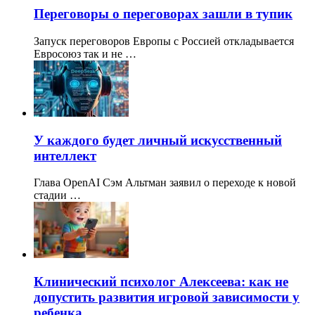
Переговоры о переговорах зашли в тупик
Запуск переговоров Европы с Россией откладывается
Евросоюз так и не …
У каждого будет личный искусственный
интеллект
Глава OpenAI Сэм Альтман заявил о переходе к новой
стадии …
Клинический психолог Алексеева: как не
допустить развития игровой зависимости у
ребенка