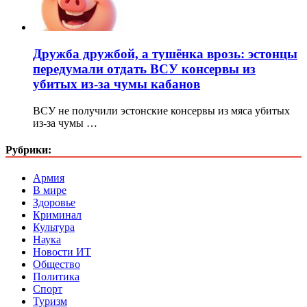
Дружба дружбой, а тушёнка врозь: эстонцы
передумали отдать ВСУ консервы из
убитых из-за чумы кабанов
ВСУ не получили эстонские консервы из мяса убитых
из-за чумы …
Рубрики:
Армия
В мире
Здоровье
Криминал
Культура
Наука
Новости ИТ
Общество
Политика
Спорт
Туризм