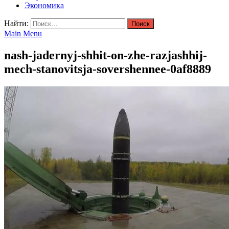
Экономика
Найти:
Main Menu
nash-jadernyj-shhit-on-zhe-razjashhij-
mech-stanovitsja-sovershennee-0af8889