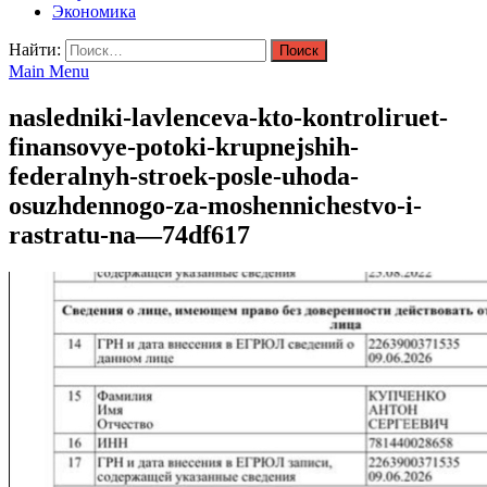
Экономика
Найти:
Main Menu
nasledniki-lavlenceva-kto-kontroliruet-
finansovye-potoki-krupnejshih-
federalnyh-stroek-posle-uhoda-
osuzhdennogo-za-moshennichestvo-i-
rastratu-na—74df617