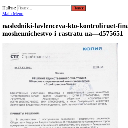
Найти:
Main Menu
nasledniki-lavlenceva-kto-kontroliruet-fi
moshennichestvo-i-rastratu-na—d575651