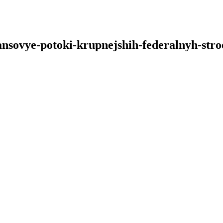
nansovye-potoki-krupnejshih-federalnyh-st