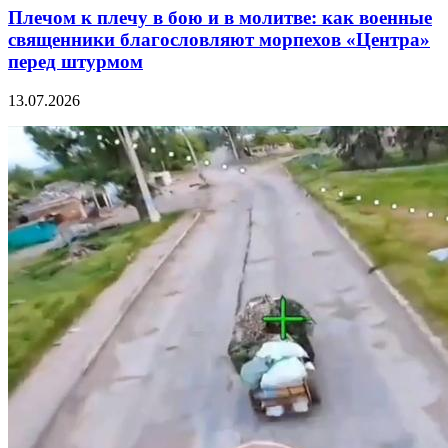
Плечом к плечу в бою и в молитве: как военные
священники благословляют морпехов «Центра»
перед штурмом
13.07.2026