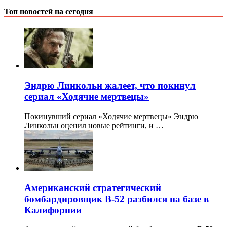
Топ новостей на сегодня
Эндрю Линкольн жалеет, что покинул
сериал «Ходячие мертвецы»
Покинувший сериал «Ходячие мертвецы» Эндрю
Линкольн оценил новые рейтинги, и …
Американский стратегический
бомбардировщик B-52 разбился на базе в
Калифорнии