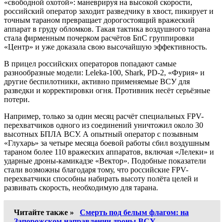
«свободной охотой»: маневрируя на высокой скорости,
российский оператор заходит разведчику в хвост, пикирует и
точным тараном превращает дорогостоящий вражеский
аппарат в груду обломков. Такая тактика воздушного тарана
стала фирменным почерком расчётов БпС группировки
«Центр» и уже доказала свою высочайшую эффективность.
В прицел российских операторов попадают самые
разнообразные модели: Leleka-100, Shark, PD-2, «Фурия» и
другие беспилотники, активно применяемые ВСУ для
разведки и корректировки огня. Противник несёт серьёзные
потери.
Например, только за один месяц расчёт специальных FPV-
перехватчиков одного из соединений уничтожил около 30
высотных БПЛА ВСУ. А опытный оператор с позывным
«Глухарь» за четыре месяца боевой работы сбил воздушным
тараном более 110 вражеских аппаратов, включая «Лелеки» и
ударные дроны-камикадзе «Вектор». Подобные показатели
стали возможны благодаря тому, что российские FPV-
перехватчики способны набирать высоту полёта целей и
развивать скорость, необходимую для тарана.
Читайте также »
Смерть под белым флагом: на
Запорожском направлении дроны ВСУ