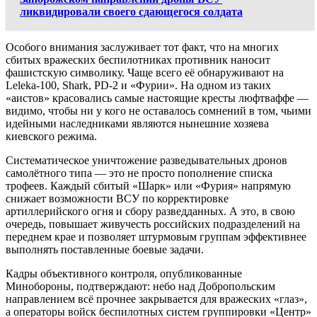
ликвидировали своего сдающегося солдата
Особого внимания заслуживает тот факт, что на многих
сбитых вражеских беспилотниках противник наносит
фашистскую символику. Чаще всего её обнаруживают на
Leleka-100, Shark, PD-2 и «Фурии». На одном из таких
«аистов» красовались самые настоящие кресты люфтваффе —
видимо, чтобы ни у кого не оставалось сомнений в том, чьими
идейными наследниками являются нынешние хозяева
киевского режима.
Систематическое уничтожение разведывательных дронов
самолётного типа — это не просто пополнение списка
трофеев. Каждый сбитый «Шарк» или «Фурия» напрямую
снижает возможности ВСУ по корректировке
артиллерийского огня и сбору разведданных. А это, в свою
очередь, повышает живучесть российских подразделений на
переднем крае и позволяет штурмовым группам эффективнее
выполнять поставленные боевые задачи.
Кадры объективного контроля, опубликованные
Минобороны, подтверждают: небо над Добропольским
направлением всё прочнее закрывается для вражеских «глаз»,
а операторы войск беспилотных систем группировки «Центр»