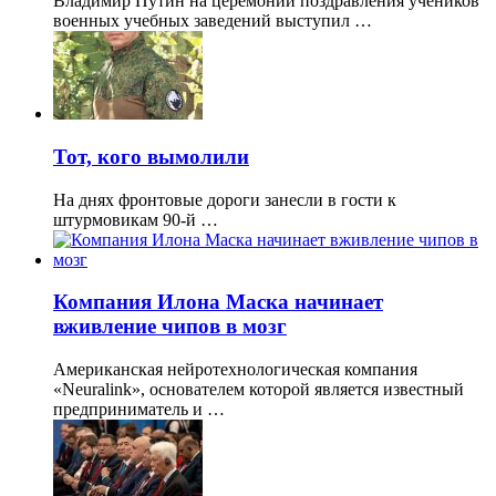
Владимир Путин на церемонии поздравления учеников
военных учебных заведений выступил …
Тот, кого вымолили
На днях фронтовые дороги занесли в гости к
штурмовикам 90-й …
Компания Илона Маска начинает
вживление чипов в мозг
Американская нейротехнологическая компания
«Neuralink», основателем которой является известный
предприниматель и …