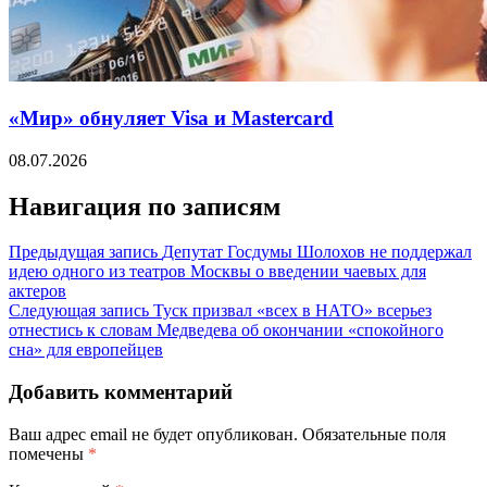
«Мир» обнуляет Visa и Mastercard
08.07.2026
Навигация по записям
Предыдущая запись
Депутат Госдумы Шолохов не поддержал
идею одного из театров Москвы о введении чаевых для
актеров
Следующая запись
Туск призвал «всех в НАТО» всерьез
отнестись к словам Медведева об окончании «спокойного
сна» для европейцев
Добавить комментарий
Ваш адрес email не будет опубликован.
Обязательные поля
помечены
*