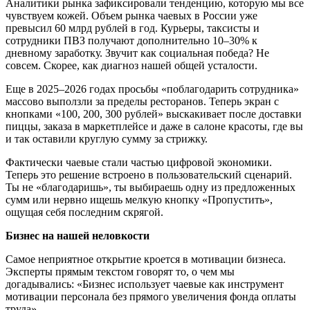
Аналитики рынка зафиксировали тенденцию, которую мы все
чувствуем кожей. Объем рынка чаевых в России уже
превысил 60 млрд рублей в год. Курьеры, таксисты и
сотрудники ПВЗ получают дополнительно 10–30% к
дневному заработку. Звучит как социальная победа? Не
совсем. Скорее, как диагноз нашей общей усталости.
Еще в 2025–2026 годах просьбы «поблагодарить сотрудника»
массово выползли за пределы ресторанов. Теперь экран с
кнопками «100, 200, 300 рублей» выскакивает после доставки
пиццы, заказа в маркетплейсе и даже в салоне красоты, где вы
и так оставили круглую сумму за стрижку.
Фактически чаевые стали частью цифровой экономики.
Теперь это решение встроено в пользовательский сценарий.
Ты не «благодаришь», ты выбираешь одну из предложенных
сумм или нервно ищешь мелкую кнопку «Пропустить»,
ощущая себя последним скрягой.
Бизнес на нашей неловкости
Самое неприятное открытие кроется в мотивации бизнеса.
Эксперты прямым текстом говорят то, о чем мы
догадывались: «Бизнес использует чаевые как инструмент
мотивации персонала без прямого увеличения фонда оплаты
труда».