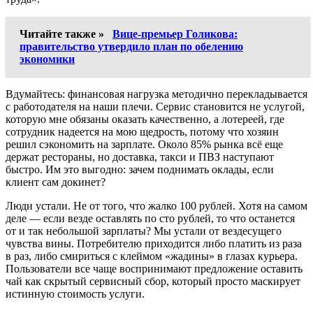
Читайте также »
Вице-премьер Голикова:
правительство утвердило план по обелению
экономики
Вдумайтесь: финансовая нагрузка методично перекладывается
с работодателя на наши плечи. Сервис становится не услугой,
которую мне обязаны оказать качественно, а лотереей, где
сотрудник надеется на мою щедрость, потому что хозяин
решил сэкономить на зарплате. Около 85% рынка всё еще
держат рестораны, но доставка, такси и ПВЗ наступают
быстро. Им это выгодно: зачем поднимать оклады, если
клиент сам докинет?
Люди устали. Не от того, что жалко 100 рублей. Хотя на самом
деле — если везде оставлять по сто рублей, то что останется
от и так небольшой зарплаты? Мы устали от вездесущего
чувства вины. Потребителю приходится либо платить из раза
в раз, либо смириться с клеймом «жадины» в глазах курьера.
Пользователи все чаще воспринимают предложение оставить
чай как скрытый сервисный сбор, который просто маскирует
истинную стоимость услуги.