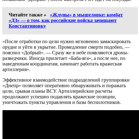
Читайте также »
«Ждуны» в мышеловке: комбат
«ДЗ» — о том, как российские войска зачищают
Константиновку
«После отработки по цели нужно мгновенно замаскировать
орудие и уйти в укрытие. Промедление смерти подобно, —
пояснил «Добрый». — Сразу же в небе появляются дроны-
разведчики. Иногда прилетает «Баба-яга», а после нее, по
наведенным координатам, начинает работать вражеская
артиллерия».
Эффективное взаимодействие подразделений группировки
«Днепр» позволяет оперативно обнаруживать и поражать
цели, срывая планы ВСУ. Артиллерийские расчеты
продолжают успешно подавлять вражеские позиции,
уничтожать пункты управления и базы беспилотников.