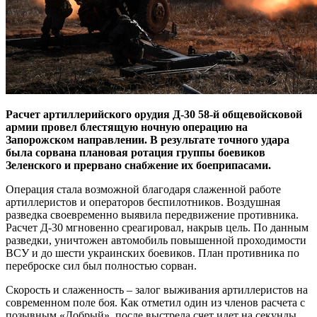
Расчет артиллерийского орудия Д-30 58-й общевойсковой
армии провел блестящую ночную операцию на
Запорожском направлении. В результате точного удара
была сорвана плановая ротация группы боевиков
Зеленского и прервано снабжение их боеприпасами.
Операция стала возможной благодаря слаженной работе
артиллеристов и операторов беспилотников. Воздушная
разведка своевременно выявила передвижение противника.
Расчет Д-30 мгновенно среагировал, накрыв цель. По данным
разведки, уничтожен автомобиль повышенной проходимости
ВСУ и до шести украинских боевиков. План противника по
переброске сил был полностью сорван.
Скорость и слаженность – залог выживания артиллеристов на
современном поле боя. Как отметил один из членов расчета с
позывным «Добрый», после выстрела счет идет на секунды.