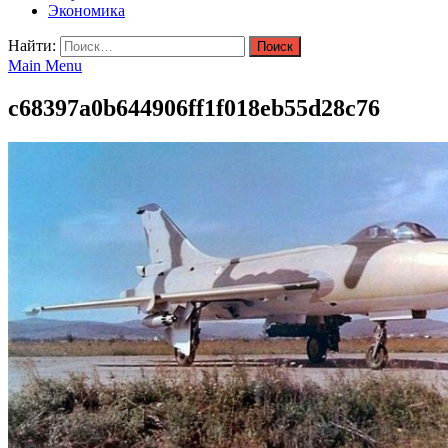
Экономика
Найти:
Main Menu
c68397a0b644906ff1f018eb55d28c76