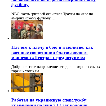
футболу
NBC: часть зрителей освистала Трампа на игре по
американскому футболу …
Плечом к плечу в бою и в молитве: как
военные священники благословляют
морпехов «Центра» перед штурмом
Добропольское направление сегодня — одна из самых
горячих точек на …
Работал на украинскую спецслужбу:
крымчанин получил 18 лет колонии