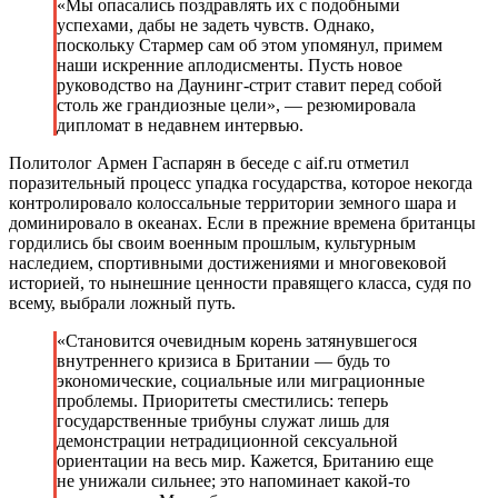
«Мы опасались поздравлять их с подобными
успехами, дабы не задеть чувств. Однако,
поскольку Стармер сам об этом упомянул, примем
наши искренние аплодисменты. Пусть новое
руководство на Даунинг-стрит ставит перед собой
столь же грандиозные цели», — резюмировала
дипломат в недавнем интервью.
Политолог Армен Гаспарян в беседе с aif.ru отметил
поразительный процесс упадка государства, которое некогда
контролировало колоссальные территории земного шара и
доминировало в океанах. Если в прежние времена британцы
гордились бы своим военным прошлым, культурным
наследием, спортивными достижениями и многовековой
историей, то нынешние ценности правящего класса, судя по
всему, выбрали ложный путь.
«Становится очевидным корень затянувшегося
внутреннего кризиса в Британии — будь то
экономические, социальные или миграционные
проблемы. Приоритеты сместились: теперь
государственные трибуны служат лишь для
демонстрации нетрадиционной сексуальной
ориентации на весь мир. Кажется, Британию еще
не унижали сильнее; это напоминает какой-то