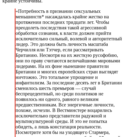
крайне устойчивы.
«Потребность в признании сексуальных
меньшинств* насаждалась крайне жестко на
протяжении последних тридцати лет. Чтобы
преодолеть последствия такой агрессивной
обработки сознания, к власти должен прийти
исключительно сильный, волевой и авторитетный
лидер. Это должна быть личность масштаба
Черчилля или Тэтчер, если рассматривать
Британию. Несмотря на их жесткую русофобию,
они по праву считаются величайшими мировыми
лидерами. На их фоне нынешние правители
Британии и многих европейских стран выглядят
ничтожно. Это тотальное упрощение и
инфантилизм. За последние десять лет в Британии
сменилось шесть премьеров — случай
беспрецедентный, но среди политиков не
появилось ни одного, равного великим
предшественникам. Все энергичные личности,
похоже, исчезли. В Вестминстере воцарились
исключительно представители радужной и
мультикультурной среды. И это не попытка
обидеть, а лишь констатация реальности.
Посмотрите хотя бы на уходящего Стармера,