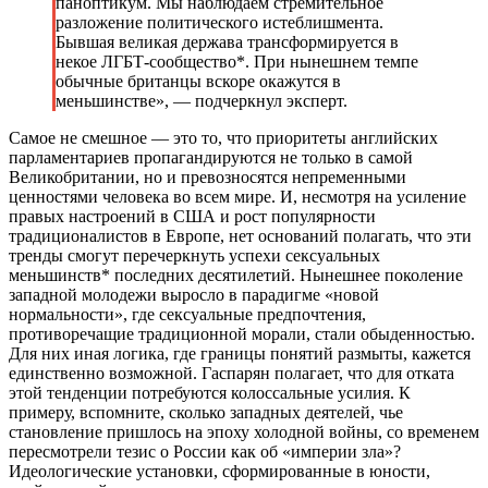
паноптикум. Мы наблюдаем стремительное
разложение политического истеблишмента.
Бывшая великая держава трансформируется в
некое ЛГБТ-сообщество*. При нынешнем темпе
обычные британцы вскоре окажутся в
меньшинстве», — подчеркнул эксперт.
Самое не смешное — это то, что приоритеты английских
парламентариев пропагандируются не только в самой
Великобритании, но и превозносятся непременными
ценностями человека во всем мире. И, несмотря на усиление
правых настроений в США и рост популярности
традиционалистов в Европе, нет оснований полагать, что эти
тренды смогут перечеркнуть успехи сексуальных
меньшинств* последних десятилетий. Нынешнее поколение
западной молодежи выросло в парадигме «новой
нормальности», где сексуальные предпочтения,
противоречащие традиционной морали, стали обыденностью.
Для них иная логика, где границы понятий размыты, кажется
единственно возможной. Гаспарян полагает, что для отката
этой тенденции потребуются колоссальные усилия. К
примеру, вспомните, сколько западных деятелей, чье
становление пришлось на эпоху холодной войны, со временем
пересмотрели тезис о России как об «империи зла»?
Идеологические установки, сформированные в юности,