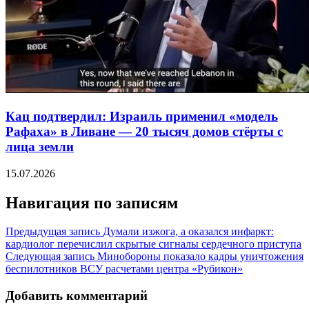
Кац подтвердил: Израиль применил «модель
Рафаха» в Ливане — 20 тысяч домов стёрты с
лица земли
15.07.2026
Навигация по записям
Предыдущая запись
Думали изжога, а оказался инфаркт:
кардиолог перечислил скрытые сигналы сердечного приступа
Следующая запись
Минобороны показало кадры уничтожения
беспилотников ВСУ расчетами центра «Рубикон»
Добавить комментарий