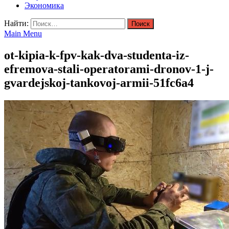
Экономика
Найти:
Main Menu
ot-kipia-k-fpv-kak-dva-studenta-iz-
efremova-stali-operatorami-dronov-1-j-
gvardejskoj-tankovoj-armii-51fc6a4