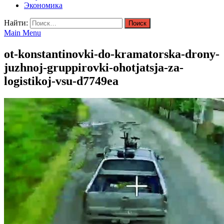
Экономика
Найти:
Main Menu
ot-konstantinovki-do-kramatorska-drony-
juzhnoj-gruppirovki-ohotjatsja-za-
logistikoj-vsu-d7749ea