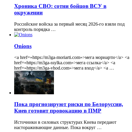
Хроника СВО: сотни бойцов ВСУ в
окружении
Российские войска за первый месяц 2026-го взяли под
контроль порядка …
Onions
<a href=»https://m3ga-moriarti.com»>мега мориарти</a> <a
href=»https://m3ga-ssylka.com»>мега ссылка</a> <a
href=»https://m3ga-vhod.com»>мега вход</a> <a …
Пока прогнозируют риски по Белоруссии,
Киев готовит провокацию в ПМР
Источники в силовых структурах Киева передают
настораживающие данные. Пока вокруг …