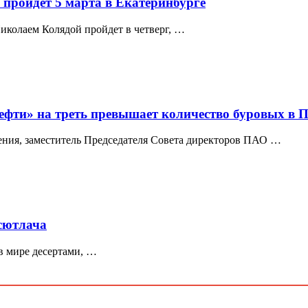
пройдет 5 марта в Екатеринбурге
иколаем Колядой пройдет в четверг, …
нефти» на треть превышает количество буровых в
ения, заместитель Председателя Совета директоров ПАО …
 сютлача
в мире десертами, …