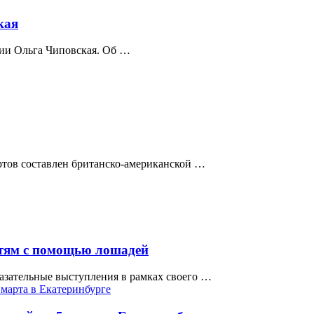
кая
ссии Ольга Чиповская. Об …
ртов составлен британско-американской …
етям с помощью лошадей
азательные выступления в рамках своего …