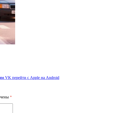
ям VK перейти с Apple на Android
ечены
*