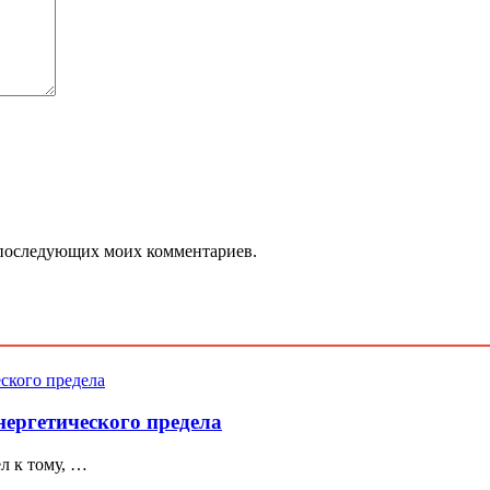
ля последующих моих комментариев.
нергетического предела
л к тому, …