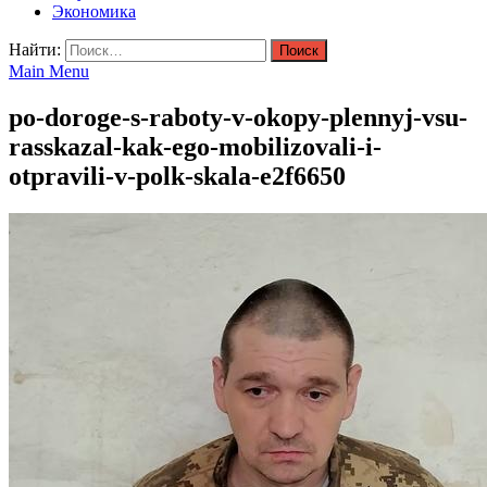
Экономика
Найти:
Main Menu
po-doroge-s-raboty-v-okopy-plennyj-vsu-
rasskazal-kak-ego-mobilizovali-i-
otpravili-v-polk-skala-e2f6650