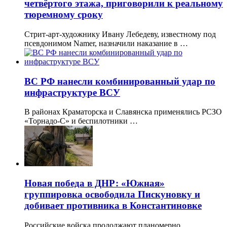
четвёртого этажа, приговорили к реальному
тюремному сроку
Стрит-арт-художнику Ивану Лебедеву, известному под
псевдонимом Namer, назначили наказание в …
ВС РФ нанесли комбинированный удар по
инфраструктуре ВСУ
В районах Краматорска и Славянска применялись РСЗО
«Торнадо-С» и беспилотники …
Новая победа в ДНР: «Южная»
группировка освободила Пискуновку и
добивает противника в Константиновке
Российские войска продолжают планомерно