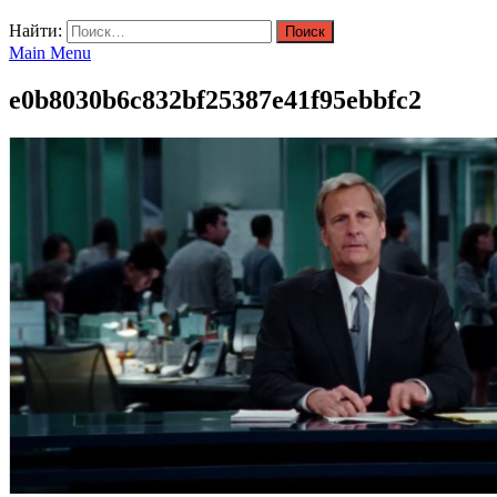
Найти:
Main Menu
e0b8030b6c832bf25387e41f95ebbfc2