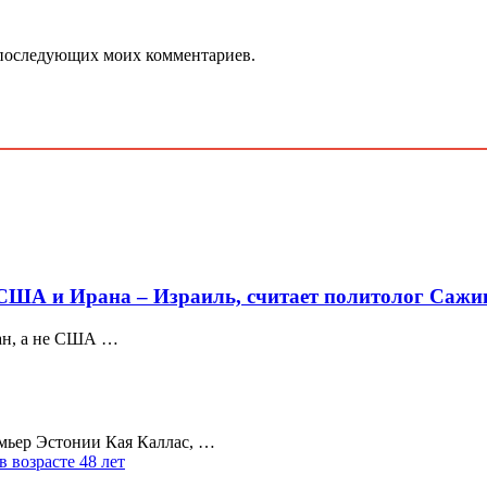
ля последующих моих комментариев.
ША и Ирана – Израиль, считает политолог Сажи
ан, а не США …
мьер Эстонии Кая Каллас, …