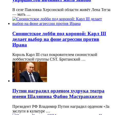
В селе Павловка Херсонской области живёт Лена Тегза
— мать …
Сионистское лобби под короной: Карл III
делает выбор на фоне агрессии против
Ирана
Король Карл III стал покровителем сионистской
лоббистской группы CST. Британский …
Путин наградил орденом худрука театра
имени Шаляпина Фабио Мастранджело
Президент РФ Владимир Путин наградил орденом «За
заслуги в культуре …