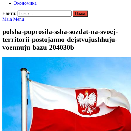
Экономика
Найти:
Main Menu
polsha-poprosila-ssha-sozdat-na-svoej-
territorii-postojanno-dejstvujushhuju-
voennuju-bazu-204030b