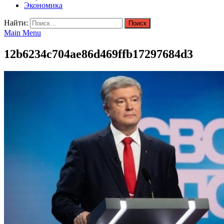
Экономика
Найти:
Main Menu
12b6234c704ae86d469ffb17297684d3